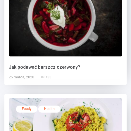
Jak podawać barszcz czerwony?
25 marca, 2020
738
Foody
Health