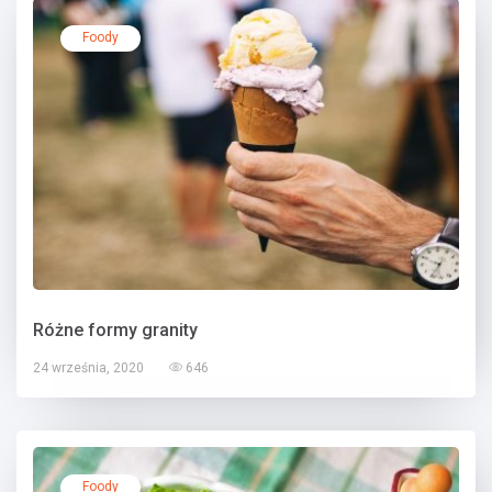
Foody
Różne formy granity
24 września, 2020
646
Foody