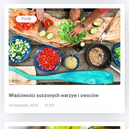
Foody
Właściwości suszonych warzyw i owoców
24 listopada, 2020
697