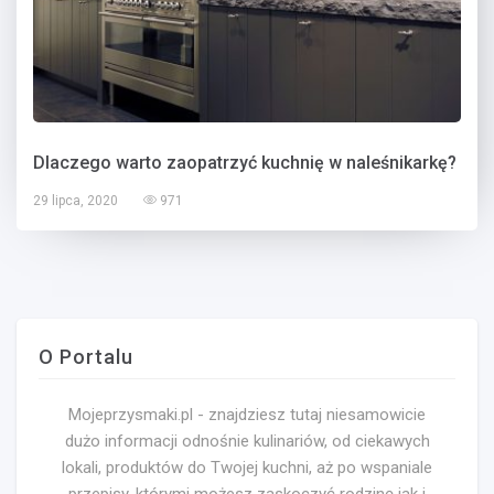
Dlaczego warto zaopatrzyć kuchnię w naleśnikarkę?
29 lipca, 2020
971
O Portalu
Mojeprzysmaki.pl - znajdziesz tutaj niesamowicie
dużo informacji odnośnie kulinariów, od ciekawych
lokali, produktów do Twojej kuchni, aż po wspaniale