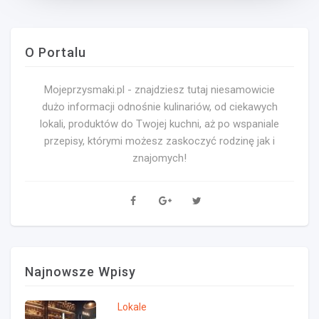
Ricotta
O Portalu
Mojeprzysmaki.pl - znajdziesz tutaj niesamowicie
dużo informacji odnośnie kulinariów, od ciekawych
lokali, produktów do Twojej kuchni, aż po wspaniale
przepisy, którymi możesz zaskoczyć rodzinę jak i
znajomych!
Najnowsze Wpisy
Lokale