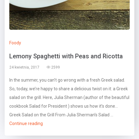
Foody
Lemony Spaghetti with Peas and Ricotta
24 kwietnia, 2017
2599
In the summer, you can’t go wrong with a fresh Greek salad.
So, today, we’re happy to share a delicious twist on it: a Greek
salad on the grill. Here, Julia Sherman (author of the beautiful
cookbook Salad for President ) shows us how it’s done…
Greek Salad on the Grill From Julia Sherman’s Salad …
Lemony
Continue reading
Spaghetti
with
Peas
and