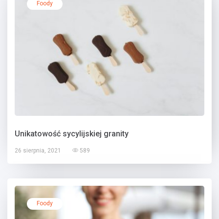
Foody
Unikatowość sycylijskiej granity
26 sierpnia, 2021
589
Foody