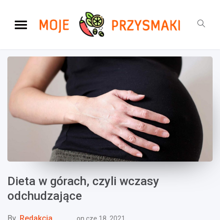
Dieta w górach, czyli wczasy
odchudzające
By
Redakcja
on
cze 18, 2021